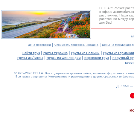
DELLA™
Расчет расс
в сфере автомобиль
расстояний. Наша
ка
расстояние между гор
для Вас!
г
|
|
Цена перевозки
Стоимость перевозки Украина
Цены на международ
|
|
|
найти груз
грузы Украина
грузы из Польши
грузы из Германии
|
|
|
грузы из Литвы
грузы из Финляндии
перевезти груз
попутный гр
курс 
©1995–2026 DELLA. Все содержание данного сайта, включая оформление, стиль 
Все права защищены.
Копирование и размещение в других средствах информаци
ДЕЛЛА® —
0.08(aws4)
090826-10:33:19
мо