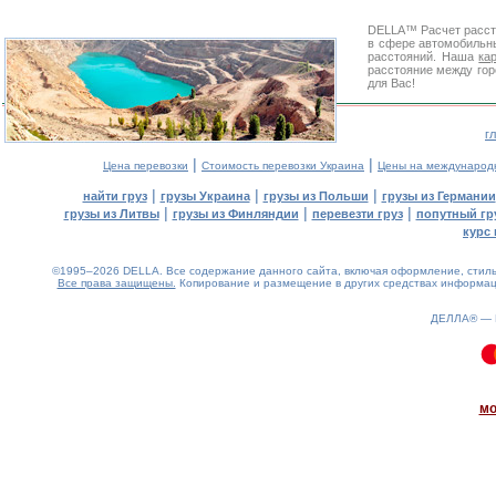
DELLA™
Расчет расс
в сфере автомобиль
расстояний. Наша
ка
расстояние между гор
для Вас!
г
|
|
Цена перевозки
Стоимость перевозки Украина
Цены на международ
|
|
|
найти груз
грузы Украина
грузы из Польши
грузы из Германии
|
|
|
грузы из Литвы
грузы из Финляндии
перевезти груз
попутный гр
курс 
©1995–2026 DELLA. Все содержание данного сайта, включая оформление, стиль 
Все права защищены.
Копирование и размещение в других средствах информаци
ДЕЛЛА® —
0.17(aws4)
060826-09:58:28
мо