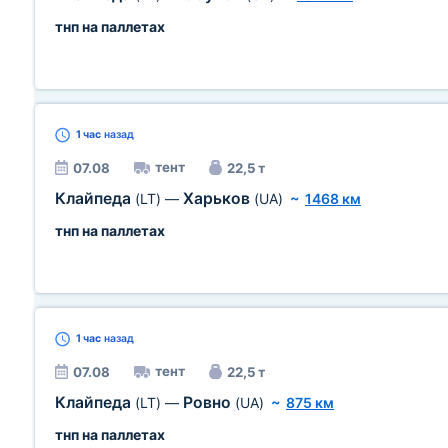
тнп на паллетах
1 час
назад
тент
07.08
22,5 т
Клайпеда
Харьков
(LT)
—
(UA)
~
1468 км
тнп на паллетах
1 час
назад
тент
07.08
22,5 т
Клайпеда
Ровно
(LT)
—
(UA)
~
875 км
тнп на паллетах