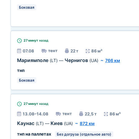
Боковая
27 минут
назад
тент
07.08
22 т
86 м³
Мариямполе
Чернигов
(LT)
—
(UA)
~
766 км
тнп
Боковая
27 минут
назад
тент
13.08–14.08
22,5 т
86 м³
Каунас
Киев
(LT)
—
(UA)
~
872 км
тнп на паллетах
Без догруза (отдельное авто)