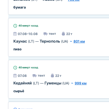
бумага
40 минут
назад
тент
07.08–10.08
22 т
Каунас
Тернополь
(LT)
—
(UA)
~
801 км
пиво
40 минут
назад
тент
07.08
22 т
Кедайняй
Гуменцы
(LT)
—
(UA)
~
999 км
сырьё