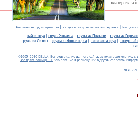
Благодарим за и
|
|
Расценки на грузоперевозки
Расценки на грузоперевозки Украина
Расценки 
|
|
|
найти груз
грузы Украина
грузы из Польши
грузы из Герман
|
|
|
грузы из Литвы
грузы из Финляндии
перевезти груз
попутный 
ку
©1995–2026 DELLA. Все содержание данного сайта, включая оформление, стил
Все права защищены.
Копирование и размещение в других средствах информа
ДЕЛЛА®
0.21(aws3)
070826-14:18:47