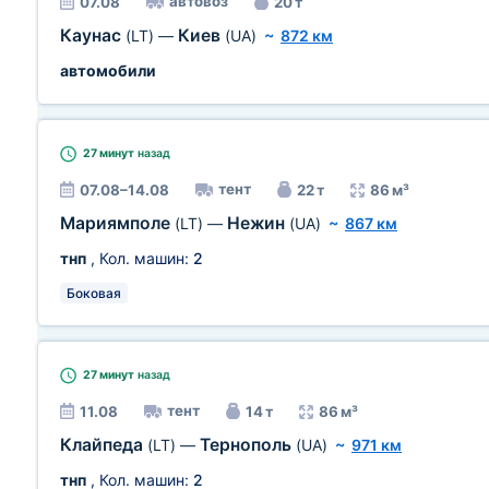
автовоз
07.08
20 т
Каунас
Киев
(LT)
—
(UA)
~
872 км
автомобили
27 минут
назад
тент
07.08–14.08
22 т
86 м³
Мариямполе
Нежин
(LT)
—
(UA)
~
867 км
тнп
, Кол. машин:
2
Боковая
27 минут
назад
тент
11.08
14 т
86 м³
Клайпеда
Тернополь
(LT)
—
(UA)
~
971 км
тнп
, Кол. машин:
2