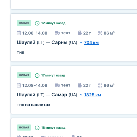
12 минут
назад
НОВАЯ
тент
12.08–14.08
22 т
86 м³
Шауляй
Сарны
(LT)
—
(UA)
~
704 км
тнп
17 минут
назад
НОВАЯ
тент
12.08–14.08
22 т
86 м³
Шауляй
Самар
(LT)
—
(UA)
~
1825 км
тнп на паллетах
18 минут
назад
НОВАЯ