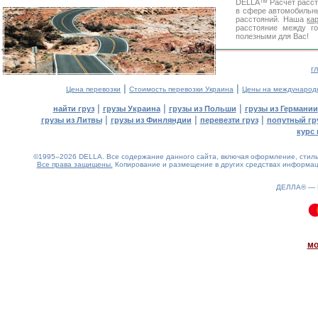
DELLA™
Расчет расс
в сфере автомобиль
расстояний. Наша
ка
расстояние между г
полезными для Вас!
г
|
|
Цена перевозки
Стоимость перевозки Украина
Цены на международ
|
|
|
найти груз
грузы Украина
грузы из Польши
грузы из Германии
|
|
|
грузы из Литвы
грузы из Финляндии
перевезти груз
попутный гр
курс 
©1995–2026 DELLA. Все содержание данного сайта, включая оформление, стиль 
Все права защищены.
Копирование и размещение в других средствах информаци
ДЕЛЛА® —
0.1(aws2)
090826-16:46:49
мо