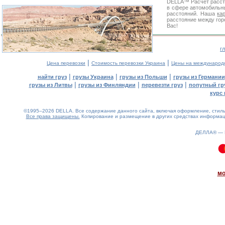
DELLA™
Расчет расс
в сфере автомобиль
расстояний. Наша
ка
расстояние между гор
Вас!
г
|
|
Цена перевозки
Стоимость перевозки Украина
Цены на международ
|
|
|
найти груз
грузы Украина
грузы из Польши
грузы из Германии
|
|
|
грузы из Литвы
грузы из Финляндии
перевезти груз
попутный гр
курс 
©1995–2026 DELLA. Все содержание данного сайта, включая оформление, стиль 
Все права защищены.
Копирование и размещение в других средствах информаци
ДЕЛЛА® —
0.12(aws3)
070826-17:24:11
мо